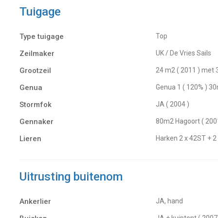
Tuigage
Type tuigage
Top
Zeilmaker
UK / De Vries Sails
Grootzeil
24 m2 ( 2011 ) met 
Genua
Genua 1 ( 120% ) 3
Stormfok
JA ( 2004 )
Gennaker
80m2 Hagoort ( 200
Lieren
Harken 2 x 42ST + 2
Uitrusting buitenom
Ankerlier
JA, hand