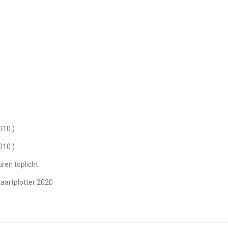
010 )
010 )
euren toplicht
kaartplotter 2020