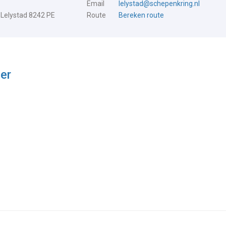
Email
lelystad@schepenkring.nl
 Lelystad 8242 PE
Route
Bereken route
er