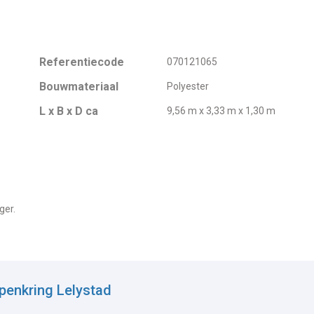
Referentiecode
070121065
Bouwmateriaal
Polyester
L x B x D ca
9,56 m x 3,33 m x 1,30 m
ger.
penkring Lelystad