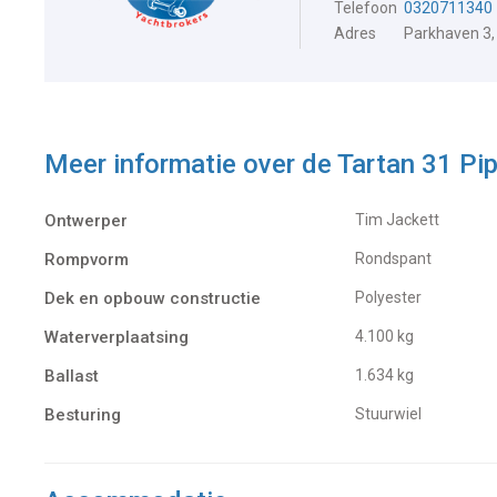
Telefoon
0320711340
Adres
Parkhaven 3,
Meer informatie over de
Tartan 31 Pip
Ontwerper
Tim Jackett
Rompvorm
Rondspant
Dek en opbouw constructie
Polyester
Waterverplaatsing
4.100 kg
Ballast
1.634 kg
Besturing
Stuurwiel