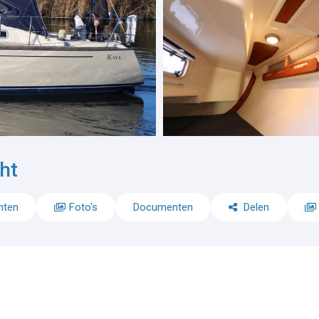
ht
nten
Foto's
Documenten
Delen