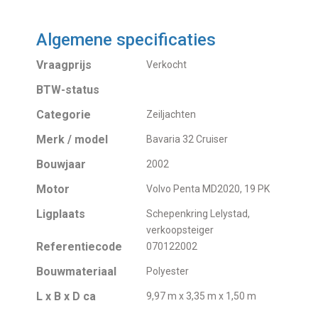
Algemene specificaties
Vraagprijs
Verkocht
BTW-status
Categorie
Zeiljachten
Merk / model
Bavaria 32 Cruiser
Bouwjaar
2002
Motor
Volvo Penta MD2020, 19 PK
Ligplaats
Schepenkring Lelystad,
verkoopsteiger
Referentiecode
070122002
Bouwmateriaal
Polyester
L x B x D ca
9,97 m x 3,35 m x 1,50 m