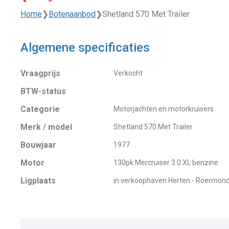
Home
❯
Botenaanbod
❯
Shetland 570 Met Trailer
Algemene specificaties
Vraagprijs
Verkocht
BTW-status
Categorie
Motorjachten en motorkruisers
Merk / model
Shetland 570 Met Trailer
Bouwjaar
1977
Motor
130pk Mercruiser 3.0 XL benzine
Ligplaats
in verkoophaven Herten - Roermon