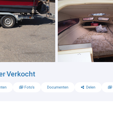
er
Verkocht
-
nten
Foto's
Documenten
Delen