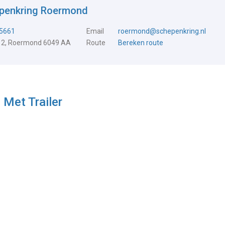
epenkring Roermond
5661
Email
roermond@schepenkring.nl
 2, Roermond 6049 AA
Route
Bereken route
 Met Trailer