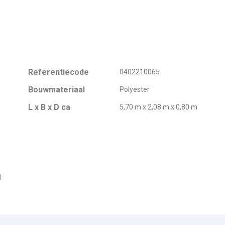
Referentiecode
0402210065
Bouwmateriaal
Polyester
L x B x D ca
5,70 m x 2,08 m x 0,80 m
d