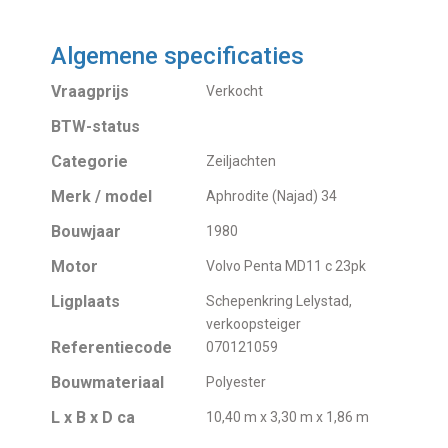
Algemene specificaties
Vraagprijs
Verkocht
BTW-status
Categorie
Zeiljachten
Merk / model
Aphrodite (Najad) 34
Bouwjaar
1980
Motor
Volvo Penta MD11 c 23pk
Ligplaats
Schepenkring Lelystad,
verkoopsteiger
Referentiecode
070121059
Bouwmateriaal
Polyester
L x B x D ca
10,40 m x 3,30 m x 1,86 m