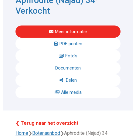
Aphrodite (Najad) 34
Verkocht
Meer informatie
PDF printen
Foto's
Documenten
Delen
Alle media
❮ Terug naar het overzicht
Home
❯
Botenaanbod
❯
Aphrodite (Najad) 34