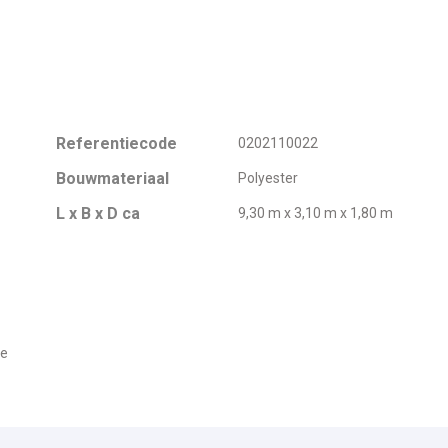
Referentiecode
0202110022
Bouwmateriaal
Polyester
L x B x D ca
9,30 m x 3,10 m x 1,80 m
ne