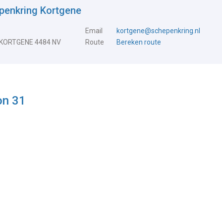
penkring Kortgene
Email
kortgene@schepenkring.nl
 KORTGENE 4484 NV
Route
Bereken route
on 31