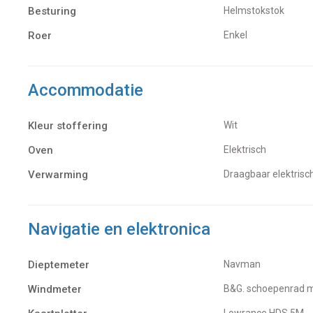
Besturing
Helmstokstok
Roer
Enkel
Accommodatie
Kleur stoffering
Wit
Oven
elektrisch
Verwarming
Draagbaar elektrisc
Navigatie en elektronica
Dieptemeter
Navman
Windmeter
B&G. schoepenrad
Lowrance HDS 5M