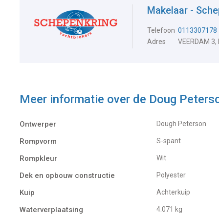
Makelaar - Sche
Telefoon
0113307178
Adres
VEERDAM 3,
Meer informatie over de
Doug Peters
Ontwerper
Dough Peterson
Rompvorm
S-spant
Rompkleur
Wit
Dek en opbouw constructie
Polyester
Kuip
Achterkuip
Waterverplaatsing
4.071 kg