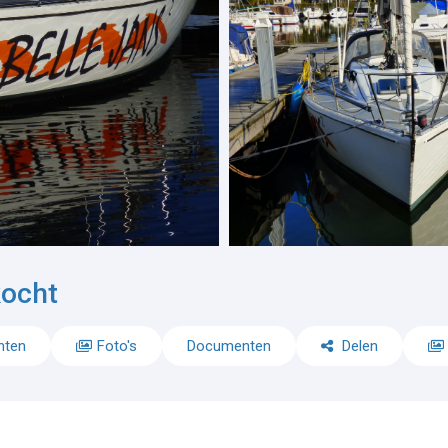
kocht
nten
Foto's
Documenten
Delen