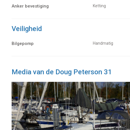
Anker bevestiging
Ketting
Veiligheid
Bilgepomp
Handmatig
Media van de Doug Peterson 31