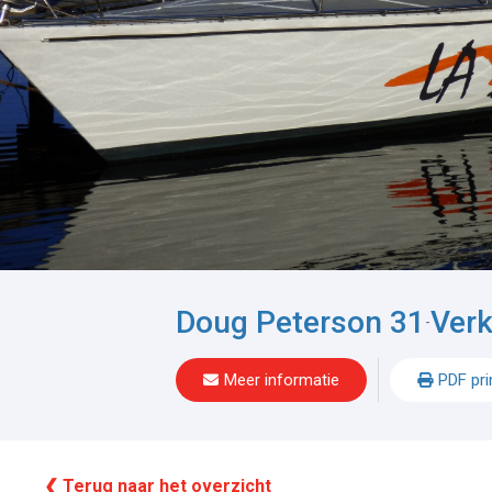
Doug Peterson 31
Ver
-
Meer informatie
PDF pri
❮ Terug naar het overzicht