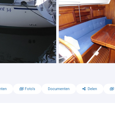
nten
Foto's
Documenten
Delen