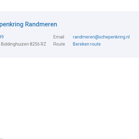
epenkring Randmeren
99
Email
randmeren@schepenkring.nl
 Biddinghuizen 8256 RZ
Route
Bereken route