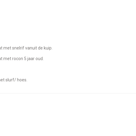
at met snelrif vanuit de kuip.
at met rocon 5 jaar oud.
et slurf/ hoes.