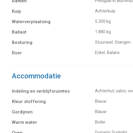
Ramen
Plexiglas in alumin
Kuip
Achterkuip
Waterverplaatsing
5.200 kg
Ballast
1.880 kg
Besturing
Stuurwiel. Stangen
Roer
Enkel. Balans
Accommodatie
Indeling en verblijfsruimtes
Achterhut, salon, v
Kleur stoffering
Blauw
Gordijnen
blauw
Warm water
boiler
Oven
Dometic Sunlight