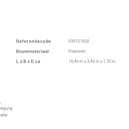
Referentiecode
030121020
Bouwmateriaal
Polyester
L x B x D ca
10,45 m x 3,45 m x 1,70 m
,
htigung
atie: