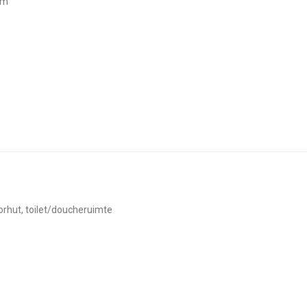
ium
oorhut, toilet/doucheruimte