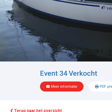
Event 34
Verkocht
-
Meer informatie
PDF pri
❮ Terug naar het overzicht