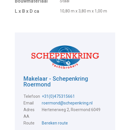
Bouwmateriaal
Staal
L x B x D ca
10,80 m x 3,80 m x 1,00 m
Makelaar - Schepenkring
Roermond
Telefoon
+31(0)475315661
Email
roermond@schepenkring.nl
Adres
Hertenerweg 2, Roermond 6049
AA
Route
Bereken route