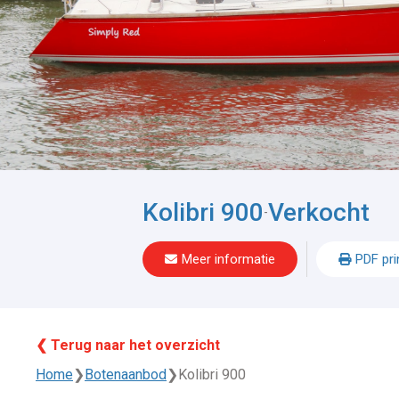
Kolibri 900
Verkocht
-
Meer informatie
PDF pri
❮ Terug naar het overzicht
Home
❯
Botenaanbod
❯
Kolibri 900