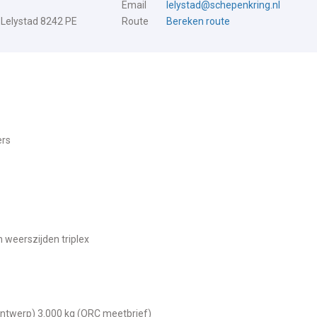
Email
lelystad@schepenkring.nl
 Lelystad 8242 PE
Route
Bereken route
ers
 weerszijden triplex
 (ontwerp) 3.000 kg (ORC meetbrief)