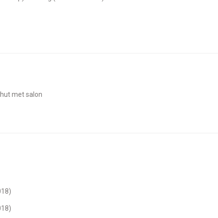
rhut met salon
018)
018)