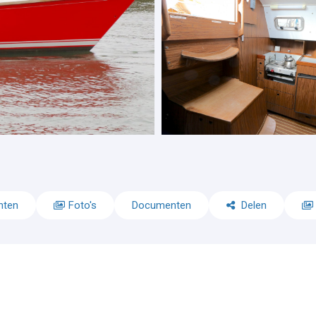
nten
Foto's
Documenten
Delen