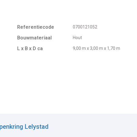
Referentiecode
0700121052
Bouwmateriaal
Hout
L x B x D ca
9,00 m x 3,00 m x 1,70 m
penkring Lelystad