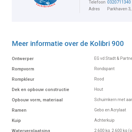
Telefoon
0320711340
Adres
Parkhaven 3,
Meer informatie over de
Kolibri 900
Ontwerper
EG vd Stadt & Partn
Rompvorm
Rondspant
Rompkleur
Rood
Dek en opbouw constructie
Hout
Opbouw vorm, materiaal
Schuimkern met aan
Ramen
Gebo en Acrylaat
Kuip
Achterkuip
Waterverplaatsing
2.600 kg. 2.600 kg