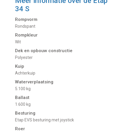
Meer informatie over de
Etap
34 S
Rompvorm
Rondspant
Rompkleur
Wit
Dek en opbouw constructie
Polyester
Kuip
Achterkuip
Waterverplaatsing
5.100 kg
Ballast
1.600 kg
Besturing
Etap EVS besturing met joystick
Roer