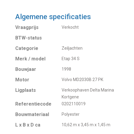
Algemene specificaties
Vraagprijs
Verkocht
BTW-status
Categorie
Zeiljachten
Merk / model
Etap 34 S
Bouwjaar
1998
Motor
Volvo MD2030B 27 PK
Ligplaats
Verkoophaven Delta Marina
Kortgene
Referentiecode
0202110019
Bouwmateriaal
Polyester
L x B x D ca
10,62 m x 3,45 m x 1,45 m