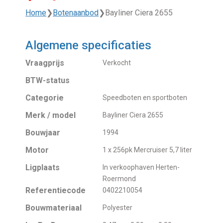
Home
❯
Botenaanbod
❯
Bayliner Ciera 2655
Algemene specificaties
Vraagprijs
Verkocht
BTW-status
Categorie
Speedboten en sportboten
Merk / model
Bayliner Ciera 2655
Bouwjaar
1994
Motor
1 x 256pk Mercruiser 5,7 liter
Ligplaats
In verkoophaven Herten-
Roermond
Referentiecode
0402210054
Bouwmateriaal
Polyester