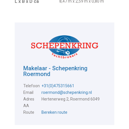
L x B x D ca
8,47 m x 2,59 m x 0,80 m
Makelaar - Schepenkring
Roermond
Telefoon
+31(0)475315661
Email
roermond@schepenkring.nl
Adres
Hertenerweg 2, Roermond 6049
AA
Route
Bereken route