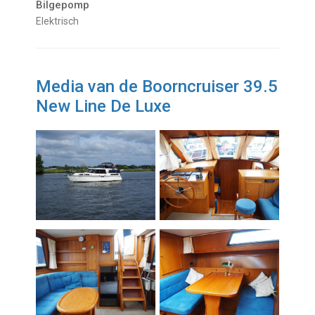
Bilgepomp
Elektrisch
Media van de Boorncruiser 39.5
New Line De Luxe