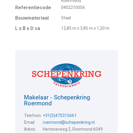
Roermond
Referentiecode
0402210056
Bouwmateriaal
Staal
L x B x D ca
12,85 m x 3,85 m x 1,20 m
Makelaar - Schepenkring
Roermond
Telefoon
+31(0)475315661
Email
roermond@schepenkring.nl
Adres
Hertenerweg 2, Roermond 6049