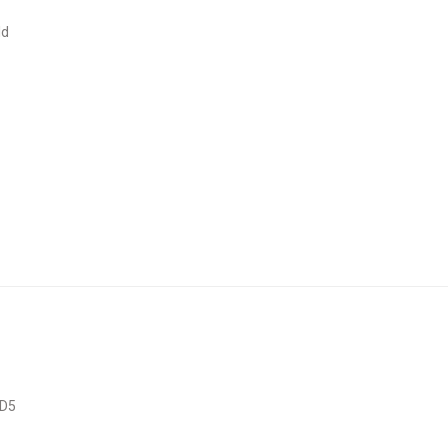
ld
 D5