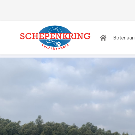
Botenaa