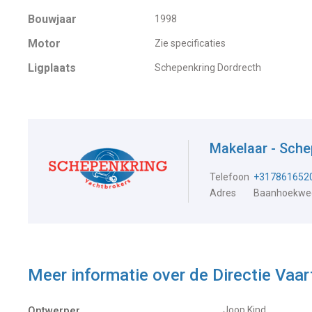
Bouwjaar
1998
Motor
Zie specificaties
Ligplaats
Schepenkring Dordrecth
Makelaar - Sche
Telefoon
+317861652
Adres
Baanhoekweg
Meer informatie over de
Directie Vaa
Ontwerper
Joop Kind