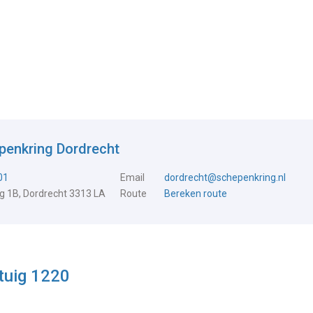
penkring Dordrecht
01
Email
dordrecht@schepenkring.nl
 1B, Dordrecht 3313 LA
Route
Bereken route
rtuig 1220