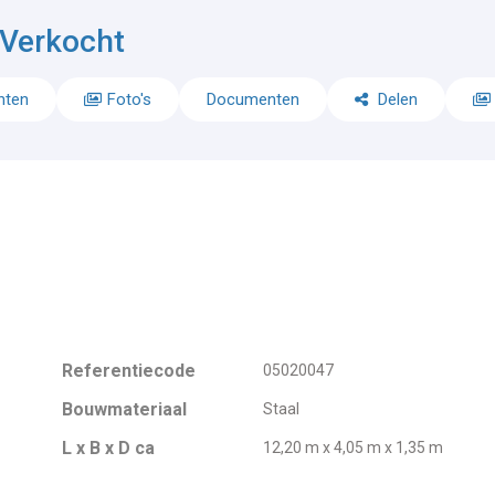
Verkocht
nten
Foto's
Documenten
Delen
Referentiecode
05020047
Bouwmateriaal
Staal
L x B x D ca
12,20 m x 4,05 m x 1,35 m