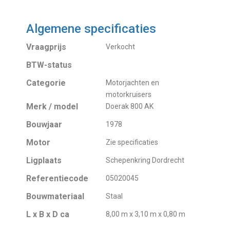
Algemene specificaties
Vraagprijs
Verkocht
BTW-status
Categorie
Motorjachten en
motorkruisers
Merk / model
Doerak 800 AK
Bouwjaar
1978
Motor
Zie specificaties
Ligplaats
Schepenkring Dordrecht
Referentiecode
05020045
Bouwmateriaal
Staal
L x B x D ca
8,00 m x 3,10 m x 0,80 m