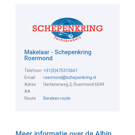
Makelaar - Schepenkring
Roermond
Telefoon
+31(0)475315661
Email
roermond@schepenkring.nl
Adres
Hertenerweg 2, Roermond 6049
AA
Route
Bereken route
Meer informatie over de
Albin