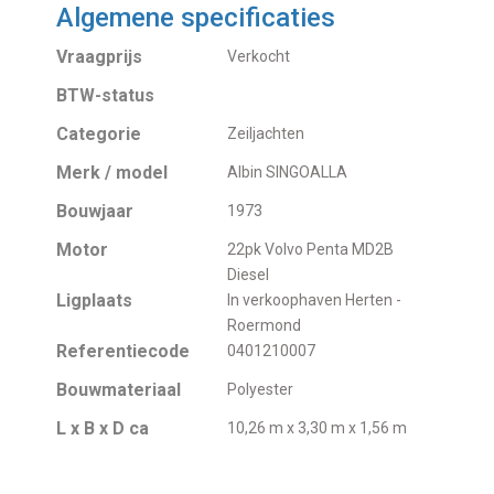
Algemene specificaties
Vraagprijs
Verkocht
BTW-status
Categorie
Zeiljachten
Merk / model
Albin SINGOALLA
Bouwjaar
1973
Motor
22pk Volvo Penta MD2B
Diesel
Ligplaats
In verkoophaven Herten -
Roermond
Referentiecode
0401210007
Bouwmateriaal
Polyester
L x B x D ca
10,26 m x 3,30 m x 1,56 m