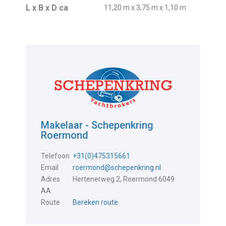
L x B x D ca
11,20 m x 3,75 m x 1,10 m
Makelaar - Schepenkring
Roermond
Telefoon
+31(0)475315661
Email
roermond@schepenkring.nl
Adres
Hertenerweg 2, Roermond 6049
AA
Route
Bereken route