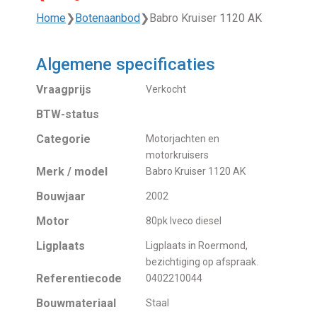
Home
❯
Botenaanbod
❯
Babro Kruiser 1120 AK
Algemene specificaties
Vraagprijs
Verkocht
BTW-status
Categorie
Motorjachten en
motorkruisers
Merk / model
Babro Kruiser 1120 AK
Bouwjaar
2002
Motor
80pk Iveco diesel
Ligplaats
Ligplaats in Roermond,
bezichtiging op afspraak.
Referentiecode
0402210044
Bouwmateriaal
Staal