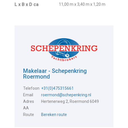
L x B x D ca
11,00 m x 3,40 m x 1,20 m
Makelaar - Schepenkring
Roermond
Telefoon
+31(0)475315661
Email
roermond@schepenkring.nl
Adres
Hertenerweg 2, Roermond 6049
AA
Route
Bereken route