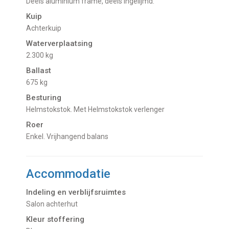
Deels aluminium frame, deels ingelijmd.
Kuip
Achterkuip
Waterverplaatsing
2.300 kg
Ballast
675 kg
Besturing
Helmstokstok. Met Helmstokstok verlenger
Roer
Enkel. Vrijhangend balans
Accommodatie
Indeling en verblijfsruimtes
Salon achterhut
Kleur stoffering