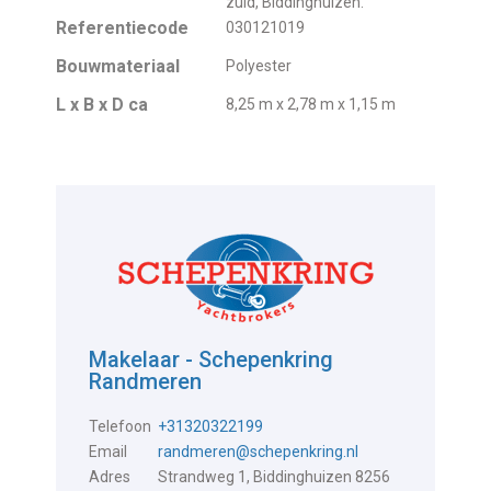
zuid, Biddinghuizen.
Referentiecode
030121019
Bouwmateriaal
Polyester
L x B x D ca
8,25 m x 2,78 m x 1,15 m
Makelaar - Schepenkring
Randmeren
Telefoon
+31320322199
Email
randmeren@schepenkring.nl
Adres
Strandweg 1, Biddinghuizen 8256