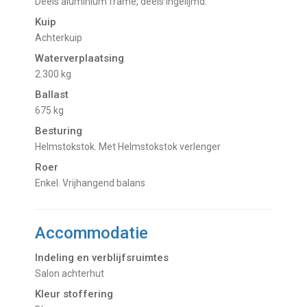
Deels aluminium frame, deels ingelijmd.
Kuip
Achterkuip
Waterverplaatsing
2.300 kg
Ballast
675 kg
Besturing
Helmstokstok. Met Helmstokstok verlenger
Roer
Enkel. Vrijhangend balans
Accommodatie
Indeling en verblijfsruimtes
Salon achterhut
Kleur stoffering