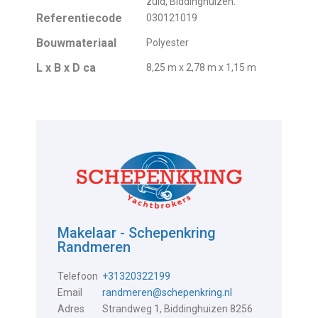
zuid, Biddinghuizen.
Referentiecode
030121019
Bouwmateriaal
Polyester
L x B x D ca
8,25 m x 2,78 m x 1,15 m
Makelaar - Schepenkring
Randmeren
Telefoon
+31320322199
Email
randmeren@schepenkring.nl
Adres
Strandweg 1, Biddinghuizen 8256