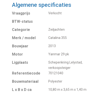
Algemene specificaties
Vraagprijs
Verkocht
BTW-status
Categorie
Zeiljachten
Merk / model
Catalina 355
Bouwjaar
2013
Motor
Yanmar 29 pk
Ligplaats
Schepenkring Lelystad,
verkoopsteiger
Referentiecode
70121040
Bouwmateriaal
Polyester
L x B x D ca
10,80 m x 3,65 m x 1,40 m