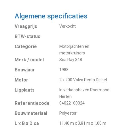
Algemene specificaties
Vraagprijs
Verkocht
BTW-status
Categorie
Motorjachten en
motorkruisers
Merk / model
Sea Ray 348
Bouwjaar
1988
Motor
2 x 200 Volvo Penta Diesel
Ligplaats
In verkoophaven Roermond-
Herten
Referentiecode
04022100024
Bouwmateriaal
Polyester
L x B x D ca
11,40 m x 3,81 m x 1,00 m