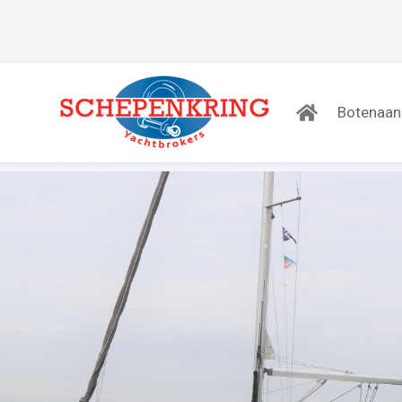
Botenaa