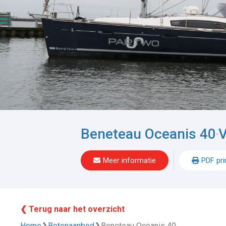
Beneteau Oceanis 40
V
-
Meer informatie
PDF pri
❮ Terug naar het overzicht
Home
❯
Botenaanbod
❯
Beneteau Oceanis 40