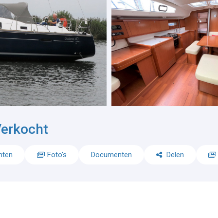
erkocht
nten
Foto's
Documenten
Delen