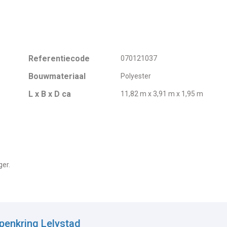
Referentiecode
070121037
Bouwmateriaal
Polyester
L x B x D ca
11,82 m x 3,91 m x 1,95 m
ger.
penkring Lelystad