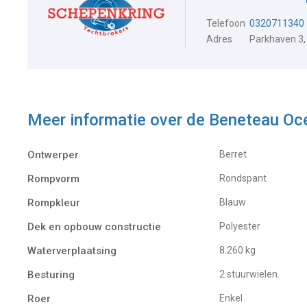
Telefoon
0320711340
Adres
Parkhaven 3,
Meer informatie over de
Beneteau Oc
Ontwerper
Berret
Rompvorm
Rondspant
Rompkleur
Blauw
Dek en opbouw constructie
Polyester
Waterverplaatsing
8.260 kg
Besturing
2 stuurwielen.
Roer
Enkel