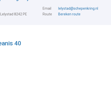
Email
lelystad@schepenkring.nl
 Lelystad 8242 PE
Route
Bereken route
eanis 40