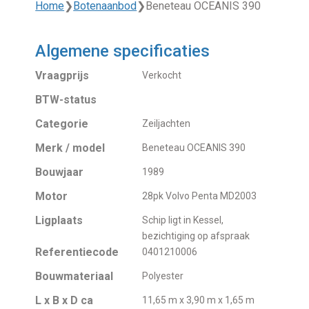
Home
❯
Botenaanbod
❯
Beneteau OCEANIS 390
Algemene specificaties
Vraagprijs
Verkocht
BTW-status
Categorie
Zeiljachten
Merk / model
Beneteau OCEANIS 390
Bouwjaar
1989
Motor
28pk Volvo Penta MD2003
Ligplaats
Schip ligt in Kessel,
bezichtiging op afspraak
Referentiecode
0401210006
Bouwmateriaal
Polyester
L x B x D ca
11,65 m x 3,90 m x 1,65 m