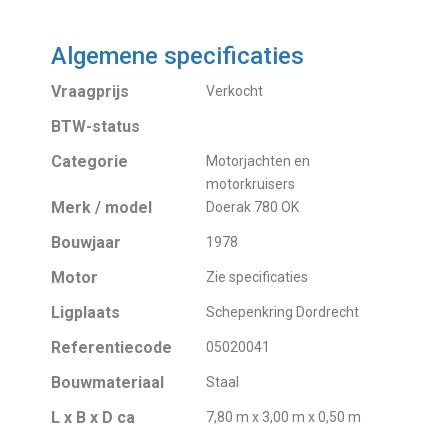
Algemene specificaties
Vraagprijs
Verkocht
BTW-status
Categorie
Motorjachten en
motorkruisers
Merk / model
Doerak 780 OK
Bouwjaar
1978
Motor
Zie specificaties
Ligplaats
Schepenkring Dordrecht
Referentiecode
05020041
Bouwmateriaal
Staal
L x B x D ca
7,80 m x 3,00 m x 0,50 m