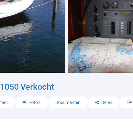
 1050
Verkocht
-
nten
Foto's
Documenten
Delen