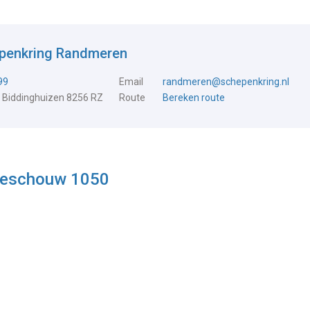
epenkring Randmeren
99
Email
randmeren@schepenkring.nl
 Biddinghuizen 8256 RZ
Route
Bereken route
deschouw 1050