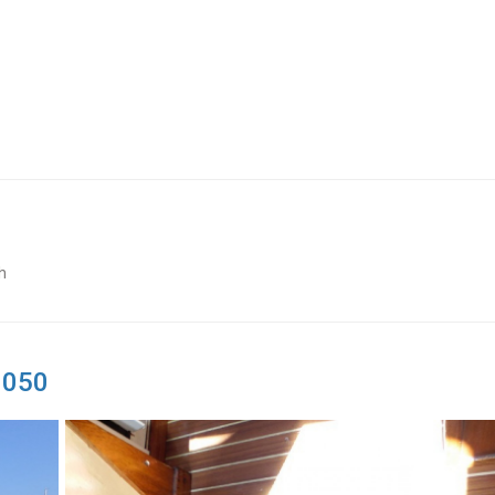
h
1050