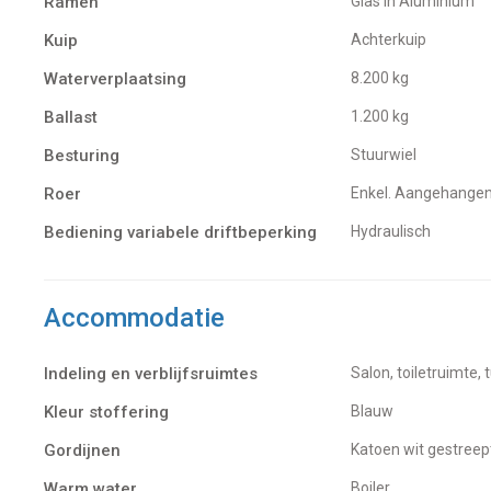
Ramen
Glas in Aluminium
Kuip
Achterkuip
Waterverplaatsing
8.200 kg
Ballast
1.200 kg
Besturing
Stuurwiel
Roer
Enkel. Aangehange
Bediening variabele driftbeperking
Hydraulisch
Accommodatie
Indeling en verblijfsruimtes
Salon, toiletruimte,
Kleur stoffering
Blauw
Gordijnen
Katoen wit gestreep
Warm water
Boiler