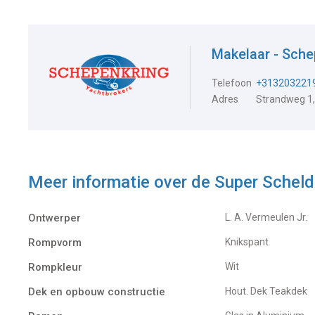
Makelaar - Sch
Telefoon
+313203221
Adres
Strandweg 1,
Meer informatie over de
Super Schel
Ontwerper
L. A. Vermeulen Jr.
Rompvorm
Knikspant
Rompkleur
Wit
Dek en opbouw constructie
Hout. Dek Teakdek