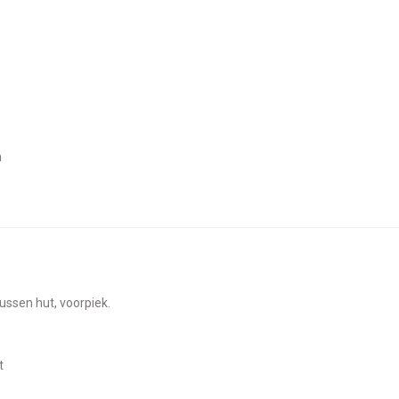
n
 tussen hut, voorpiek.
t