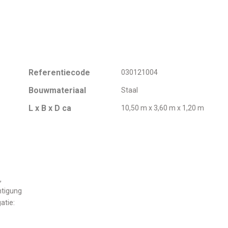
Referentiecode
030121004
Bouwmateriaal
Staal
L x B x D ca
10,50 m x 3,60 m x 1,20 m
,
htigung
atie: