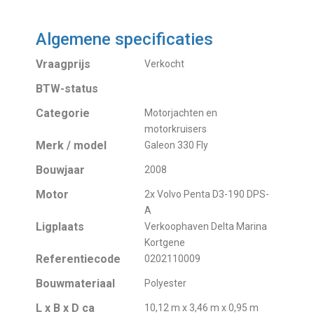
Algemene specificaties
Vraagprijs
Verkocht
BTW-status
Categorie
Motorjachten en
motorkruisers
Merk / model
Galeon 330 Fly
Bouwjaar
2008
Motor
2x Volvo Penta D3-190 DPS-
A
Ligplaats
Verkoophaven Delta Marina
Kortgene
Referentiecode
0202110009
Bouwmateriaal
Polyester
L x B x D ca
10,12 m x 3,46 m x 0,95 m