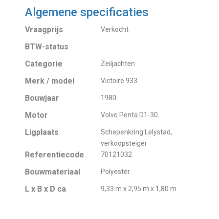
Algemene specificaties
Vraagprijs
Verkocht
BTW-status
Categorie
Zeiljachten
Merk / model
Victoire 933
Bouwjaar
1980
Motor
Volvo Penta D1-30
Ligplaats
Schepenkring Lelystad,
verkoopsteiger
Referentiecode
70121032
Bouwmateriaal
Polyester
L x B x D ca
9,33 m x 2,95 m x 1,80 m