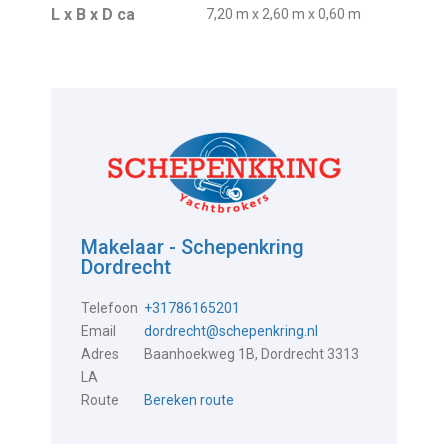
L x B x D ca
7,20 m x 2,60 m x 0,60 m
Makelaar - Schepenkring
Dordrecht
Telefoon
+31786165201
Email
dordrecht@schepenkring.nl
Adres
Baanhoekweg 1B, Dordrecht 3313
LA
Route
Bereken route