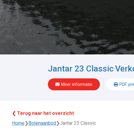
Jantar 23 Classic
Verk
-
Meer informatie
PDF pri
❮ Terug naar het overzicht
Home
❯
Botenaanbod
❯
Jantar 23 Classic