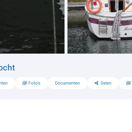
ocht
nten
Foto's
Documenten
Delen