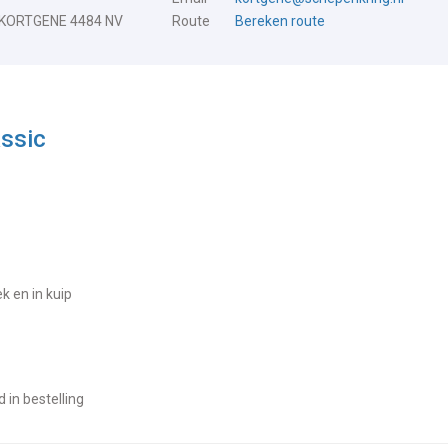
 KORTGENE 4484 NV
Route
Bereken route
assic
ek en in kuip
d in bestelling