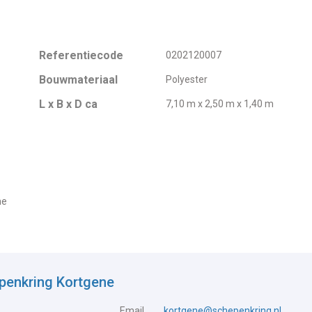
Referentiecode
0202120007
Bouwmateriaal
Polyester
L x B x D ca
7,10 m x 2,50 m x 1,40 m
ne
penkring Kortgene
Email
kortgene@schepenkring.nl