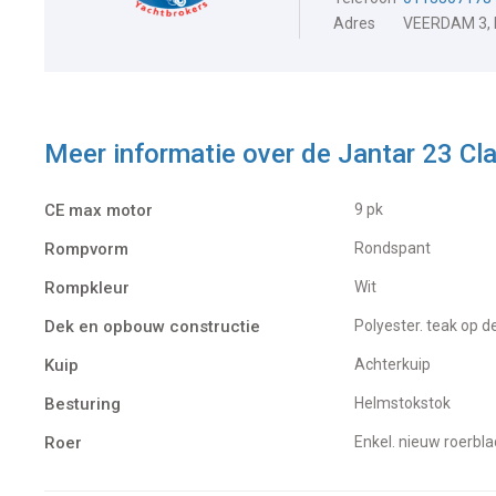
Adres
VEERDAM 3,
Meer informatie over de
Jantar 23 Cl
CE max motor
9 pk
Rompvorm
Rondspant
Rompkleur
Wit
Dek en opbouw constructie
Polyester. teak op d
Kuip
Achterkuip
Besturing
Helmstokstok
Roer
Enkel. nieuw roerbla