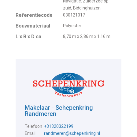
Navigatie: Zuiderzee op
zuid, Biddinghuizen.
Referentiecode
030121017
Bouwmateriaal
Polyester
L x B x D ca
8,70 m x 2,86 m x 1,16 m
Makelaar - Schepenkring
Randmeren
Telefoon
+31320322199
Email
randmeren@schepenkring.nl