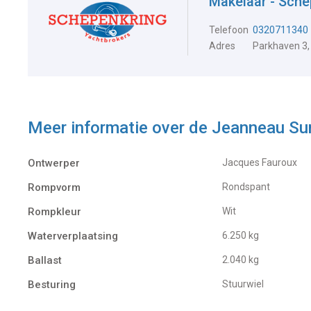
Makelaar - Sche
Telefoon
0320711340
Adres
Parkhaven 3,
Meer informatie over de
Jeanneau Su
Ontwerper
Jacques Fauroux
Rompvorm
Rondspant
Rompkleur
Wit
Waterverplaatsing
6.250 kg
Ballast
2.040 kg
Besturing
Stuurwiel