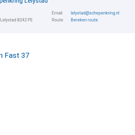
penkring Lelystad
Email
lelystad@schepenkring.nl
 Lelystad 8242 PE
Route
Bereken route
n Fast 37