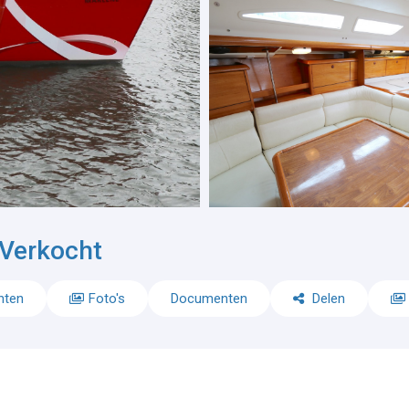
Verkocht
nten
Foto's
Documenten
Delen