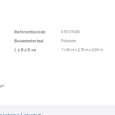
Referentiecode
070121028
Bouwmateriaal
Polyester
L x B x D ca
11,40 m x 3,70 m x 2,09 m
ger