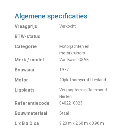
Algemene specificaties
Vraagprijs
Verkocht
BTW-status
Categorie
Motorjachten en
motorkruisers
Merk / model
Van Bavel GSAK
Bouwjaar
1977
Motor
40pk Thornycroft Leyland
Ligplaats
Verkoopterrein Roermond-
Herten
Referentiecode
0402210023
Bouwmateriaal
Staal
L x B x D ca
9,20 m x 2,60 m x 0,90 m