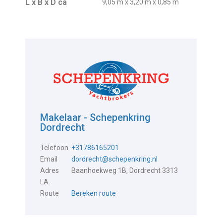
L x B x D ca
9,05 m x 3,20 m x 0,85 m
Makelaar - Schepenkring
Dordrecht
Telefoon
+31786165201
Email
dordrecht@schepenkring.nl
Adres
Baanhoekweg 1B, Dordrecht 3313
LA
Route
Bereken route