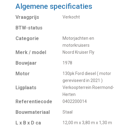
Algemene specificaties
Vraagprijs
Verkocht
BTW-status
Categorie
Motorjachten en
motorkruisers
Merk / model
Noord Kruiser Fly
Bouwjaar
1978
Motor
130pk Ford diesel ( motor
gereviseerd in 2021 )
Ligplaats
Verkoopterrein Roermond-
Herten
Referentiecode
0402200014
Bouwmateriaal
Staal
L x B x D ca
12,00 m x 3,80 m x 1,30 m