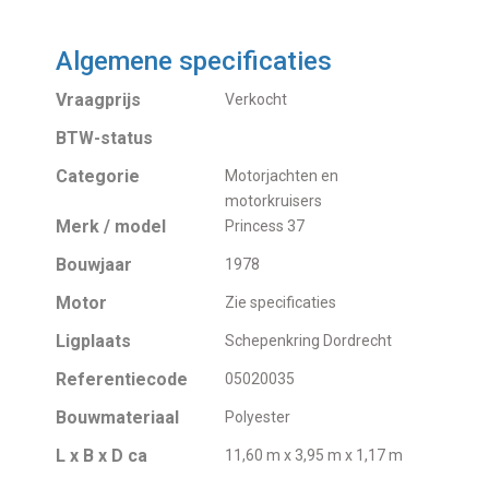
Algemene specificaties
Vraagprijs
Verkocht
BTW-status
Categorie
Motorjachten en
motorkruisers
Merk / model
Princess 37
Bouwjaar
1978
Motor
Zie specificaties
Ligplaats
Schepenkring Dordrecht
Referentiecode
05020035
Bouwmateriaal
Polyester
L x B x D ca
11,60 m x 3,95 m x 1,17 m