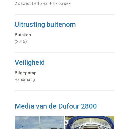
2 x schoot + 1 x val + 2 x op dek
Uitrusting buitenom
Buiskap
(2015)
Veiligheid
Bilgepomp
Handmatig
Media van de Dufour 2800