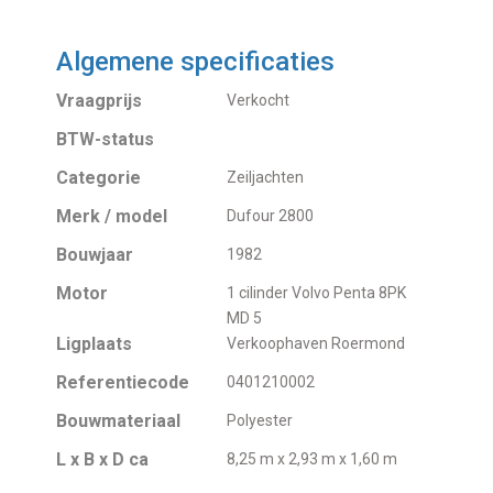
Algemene specificaties
Vraagprijs
Verkocht
BTW-status
Categorie
Zeiljachten
Merk / model
Dufour 2800
Bouwjaar
1982
Motor
1 cilinder Volvo Penta 8PK
MD 5
Ligplaats
Verkoophaven Roermond
Referentiecode
0401210002
Bouwmateriaal
Polyester
L x B x D ca
8,25 m x 2,93 m x 1,60 m