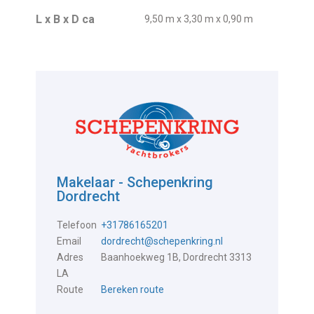
L x B x D ca
9,50 m x 3,30 m x 0,90 m
Makelaar - Schepenkring
Dordrecht
Telefoon
+31786165201
Email
dordrecht@schepenkring.nl
Adres
Baanhoekweg 1B, Dordrecht 3313
LA
Route
Bereken route