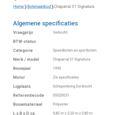
Home
❯
Botenaanbod
❯
Chaparral 31 Signature
Algemene specificaties
Vraagprijs
Verkocht
BTW-status
Categorie
Speedboten en sportboten
Merk / model
Chaparral 31 Signature
Bouwjaar
1995
Motor
Zie specificaties
Ligplaats
Schepenkring Dordrecht
Referentiecode
05020031
Bouwmateriaal
Polyester
L x B x D ca
9,85 m x 3,20 m x 0,80 m