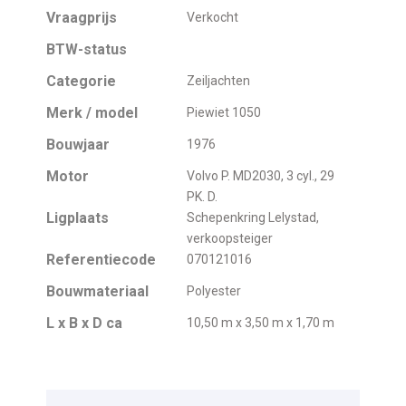
Vraagprijs
Verkocht
BTW-status
Categorie
Zeiljachten
Merk / model
Piewiet 1050
Bouwjaar
1976
Motor
Volvo P. MD2030, 3 cyl., 29
PK. D.
Ligplaats
Schepenkring Lelystad,
verkoopsteiger
Referentiecode
070121016
Bouwmateriaal
Polyester
L x B x D ca
10,50 m x 3,50 m x 1,70 m