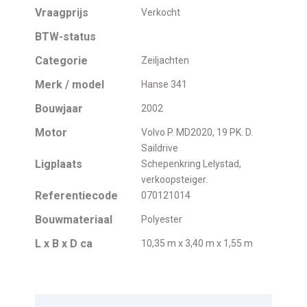
Vraagprijs
Verkocht
BTW-status
Categorie
Zeiljachten
Merk / model
Hanse 341
Bouwjaar
2002
Motor
Volvo P. MD2020, 19 PK. D.
Saildrive
Ligplaats
Schepenkring Lelystad,
verkoopsteiger.
Referentiecode
070121014
Bouwmateriaal
Polyester
L x B x D ca
10,35 m x 3,40 m x 1,55 m