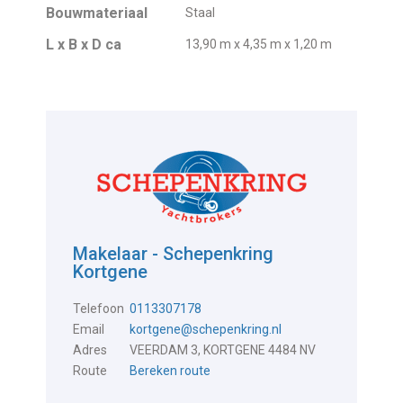
Bouwmateriaal
Staal
L x B x D ca
13,90 m x 4,35 m x 1,20 m
Makelaar - Schepenkring
Kortgene
Telefoon
0113307178
Email
kortgene@schepenkring.nl
Adres
VEERDAM 3, KORTGENE 4484 NV
Route
Bereken route