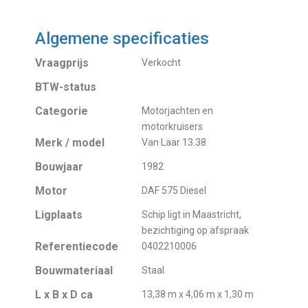
Algemene specificaties
Vraagprijs
Verkocht
BTW-status
Categorie
Motorjachten en
motorkruisers
Merk / model
Van Laar 13.38
Bouwjaar
1982
Motor
DAF 575 Diesel
Ligplaats
Schip ligt in Maastricht,
bezichtiging op afspraak
Referentiecode
0402210006
Bouwmateriaal
Staal
L x B x D ca
13,38 m x 4,06 m x 1,30 m