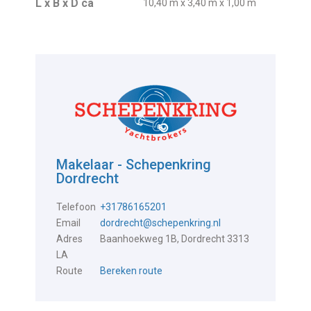
L x B x D ca
10,40 m x 3,40 m x 1,00 m
Makelaar - Schepenkring
Dordrecht
Telefoon
+31786165201
Email
dordrecht@schepenkring.nl
Adres
Baanhoekweg 1B, Dordrecht 3313
LA
Route
Bereken route