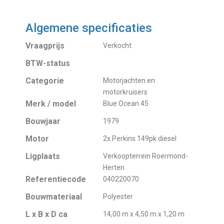
Algemene specificaties
Vraagprijs
Verkocht
BTW-status
Categorie
Motorjachten en
motorkruisers
Merk / model
Blue Ocean 45
Bouwjaar
1979
Motor
2x Perkins 149pk diesel
Ligplaats
Verkoopterrein Roermond-
Herten
Referentiecode
040220070
Bouwmateriaal
Polyester
L x B x D ca
14,00 m x 4,50 m x 1,20 m