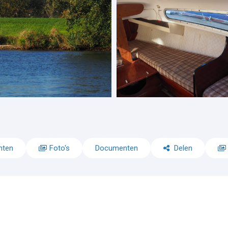
nten
Foto's
Documenten
Delen