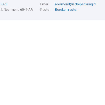
5661
Email
roermond@schepenkring.nl
 2, Roermond 6049 AA
Route
Bereken route