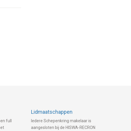
Lidmaatschappen
en full
Iedere Schepenkring makelaar is
met
aangesloten bij de HISWA-RECRON