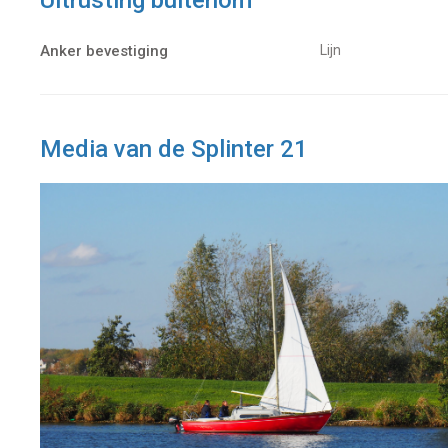
Uitrusting buitenom
Anker bevestiging
Lijn
Media van de Splinter 21