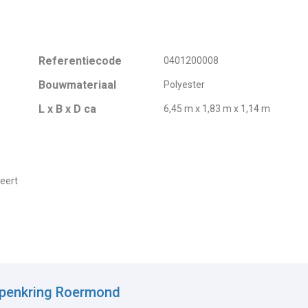
Referentiecode
0401200008
Bouwmateriaal
Polyester
L x B x D ca
6,45 m x 1,83 m x 1,14 m
eert
epenkring Roermond