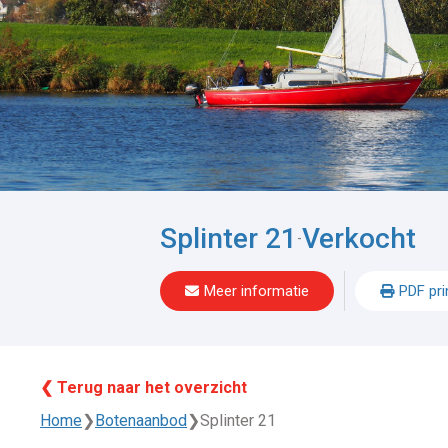
Splinter 21
Verkocht
-
Meer informatie
PDF pri
❮ Terug naar het overzicht
Home
❯
Botenaanbod
❯
Splinter 21