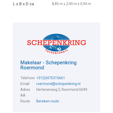
L x B x D ca
8,85 m x 2,90 m x 0,94 m
Makelaar - Schepenkring
Roermond
Telefoon
+31(0)475315661
Email
roermond@schepenkring.nl
Adres
Hertenerweg 2, Roermond 6049
AA
Route
Bereken route