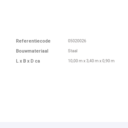
Referentiecode
05020026
Bouwmateriaal
Staal
L x B x D ca
10,00 m x 3,40 m x 0,90 m