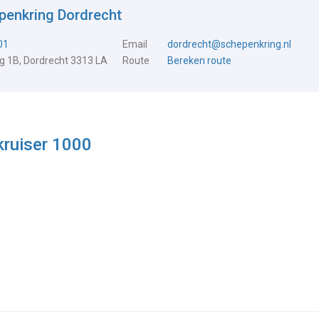
penkring Dordrecht
01
Email
dordrecht@schepenkring.nl
 1B, Dordrecht 3313 LA
Route
Bereken route
ruiser 1000