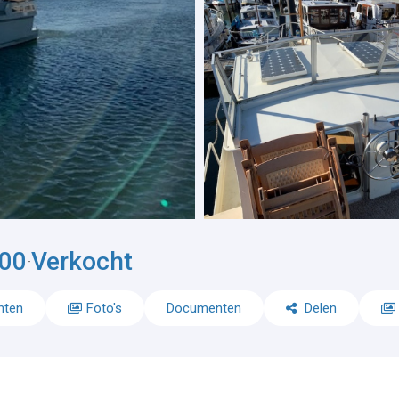
000
Verkocht
-
nten
Foto's
Documenten
Delen