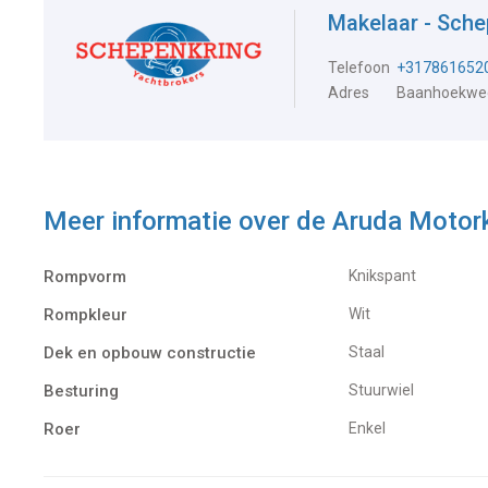
Makelaar - Sche
Telefoon
+317861652
Adres
Baanhoekweg
Meer informatie over de
Aruda Motork
Rompvorm
Knikspant
Rompkleur
Wit
Dek en opbouw constructie
Staal
Besturing
Stuurwiel
Roer
Enkel