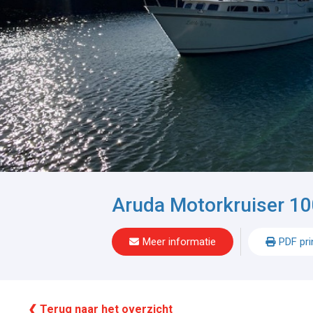
Aruda Motorkruiser 1
Meer informatie
PDF pri
❮ Terug naar het overzicht