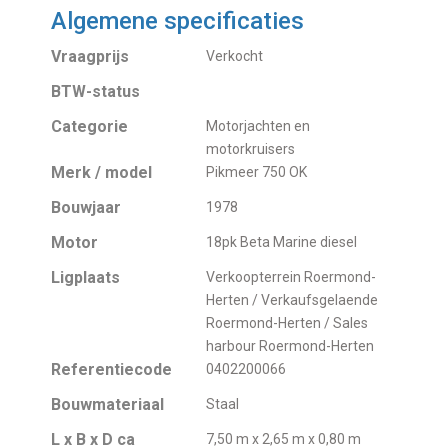
Algemene specificaties
Vraagprijs
Verkocht
BTW-status
Categorie
Motorjachten en
motorkruisers
Merk / model
Pikmeer 750 OK
Bouwjaar
1978
Motor
18pk Beta Marine diesel
Ligplaats
Verkoopterrein Roermond-
Herten / Verkaufsgelaende
Roermond-Herten / Sales
harbour Roermond-Herten
Referentiecode
0402200066
Bouwmateriaal
Staal
L x B x D ca
7,50 m x 2,65 m x 0,80 m