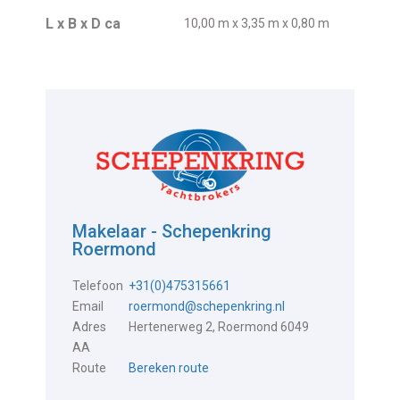
L x B x D ca
10,00 m x 3,35 m x 0,80 m
Makelaar - Schepenkring
Roermond
Telefoon
+31(0)475315661
Email
roermond@schepenkring.nl
Adres
Hertenerweg 2, Roermond 6049
AA
Route
Bereken route