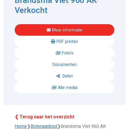
Brandsma Vlet 960 AK
Verkocht
Meer informatie
PDF printen
Foto's
Documenten
Delen
Alle media
❮ Terug naar het overzicht
Home
❯
Botenaanbod
❯
Brandsma Vlet 960 AK