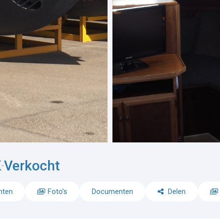
K
Verkocht
-
nten
Foto's
Documenten
Delen