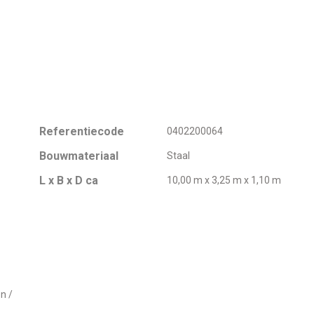
Referentiecode
0402200064
Bouwmateriaal
Staal
L x B x D ca
10,00 m x 3,25 m x 1,10 m
n /