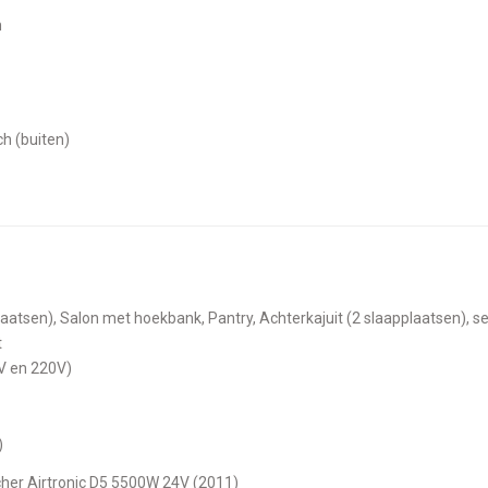
m
ch (buiten)
t
24V en 220V)
)
ächer Airtronic D5 5500W 24V (2011)