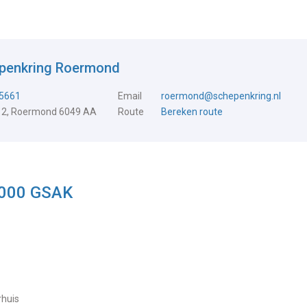
epenkring Roermond
5661
Email
roermond@schepenkring.nl
 2, Roermond 6049 AA
Route
Bereken route
1000 GSAK
rhuis