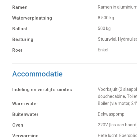
Ramen
Ramen in aluminiu
Waterverplaatsing
8.500 kg
Ballast
500 kg
Besturing
Stuurwiel. Hydraulis
Roer
Enkel
Accommodatie
Indeling en verblijfsruimtes
Voorkajuit (2 slaapplaatsen), Salon met hoekbank, Pantry, Achterkajuit (2 slaapplaatsen), separate
douchecabine, Toile
Warm water
Boiler (via motor, 
Buitenwater
dekwaspomp
Oven
220V (los aan boord
Verwarming
hete lucht. Ebersp