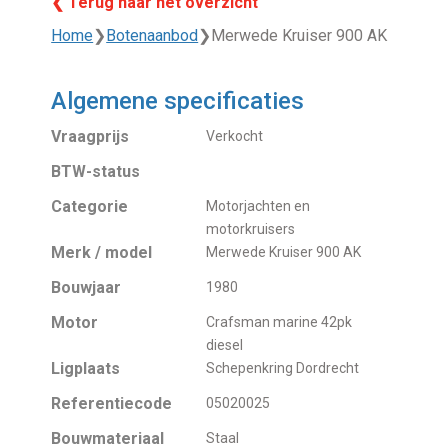
❮ Terug naar het overzicht
Home
❯
Botenaanbod
❯
Merwede Kruiser 900 AK
Algemene specificaties
Vraagprijs
Verkocht
BTW-status
Categorie
Motorjachten en
motorkruisers
Merk / model
Merwede Kruiser 900 AK
Bouwjaar
1980
Motor
Crafsman marine 42pk
diesel
Ligplaats
Schepenkring Dordrecht
Referentiecode
05020025
Bouwmateriaal
Staal